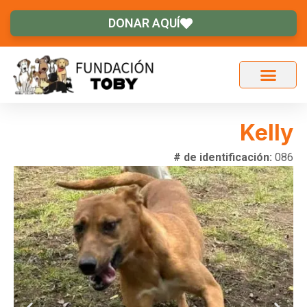
DONAR AQUÍ
Kelly
# de identificación:
086