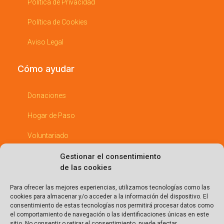
Política de Privacidad
Política de Cookies
Aviso Legal
Cómo ayudar
Donaciones
Hogar de Paso
Voluntariado
Padrinos
Gestionar el consentimiento
de las cookies
Empresas Comprometidas
Para ofrecer las mejores experiencias, utilizamos tecnologías como las
cookies para almacenar y/o acceder a la información del dispositivo. El
Entérate
consentimiento de estas tecnologías nos permitirá procesar datos como
el comportamiento de navegación o las identificaciones únicas en este
sitio. No consentir o retirar el consentimiento, puede afectar