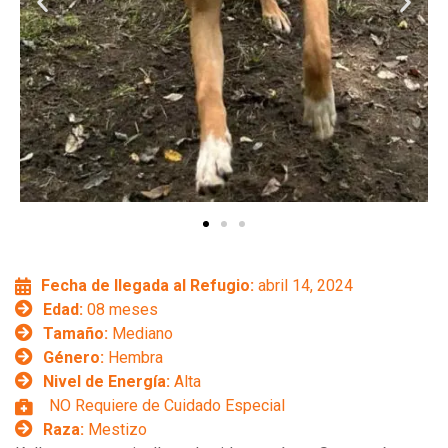
Fecha de llegada al Refugio:
abril 14, 2024
Edad:
08 meses
Tamaño:
Mediano
Género:
Hembra
Nivel de Energía:
Alta
NO Requiere de Cuidado Especial
Raza:
Mestizo