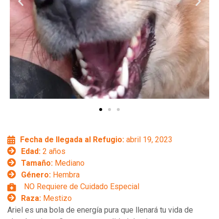
Fecha de llegada al Refugio:
abril 19, 2023
Edad:
2 años
Tamaño:
Mediano
Género:
Hembra
NO Requiere de Cuidado Especial
Raza:
Mestizo
Ariel es una bola de energía pura que llenará tu vida de