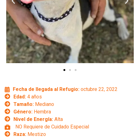
Fecha de llegada al Refugio:
octubre 22, 2022
Edad:
4 años
Tamaño:
Mediano
Género:
Hembra
Nivel de Energía:
Alta
NO Requiere de Cuidado Especial
Raza:
Mestizo