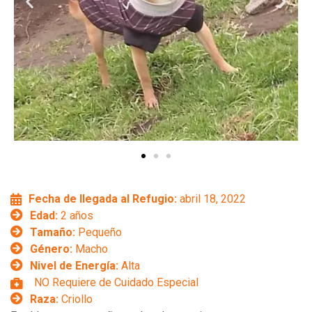
Fecha de llegada al Refugio:
abril 18, 2022
Edad:
2 años
Tamaño:
Pequeño
Género:
Macho
Nivel de Energía:
Alta
NO Requiere de Cuidado Especial
Raza:
Criollo