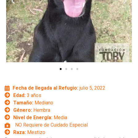
Fecha de llegada al Refugio:
julio 5, 2022
Edad:
3 años
Tamaño:
Mediano
Género:
Hembra
Nivel de Energía:
Media
NO Requiere de Cuidado Especial
Raza:
Mestizo